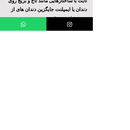
ثابت با ساختارهایی مانند تاج و بریج روی
دندان یا ایمپلنت جایگزین دندان های از
دست رفته می شوند.
ما به عنوان پلی کلینیک دهان و دندان
Cantürk، راه حل های زیبایی و
عملکردی ایده آل را به بیمارانی که نیاز به
پروتز دندان دارند ارائه می دهیم. کارکنان
متخصص ما تلاش می کنند تا با تهیه دقیق
مناسب ترین پروتزها مطابق با نیاز
بیماران، لبخندی راحت و طبیعی داشته
باشند.
Mehmet Ali Akman, Güzelyalı 18/1. Sokak No 2