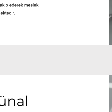
 takip ederek meslek
ektedir.
ünal