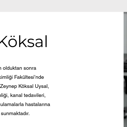
Köksal
n olduktan sonra
imliği Fakültesi’nde
 Zeynep Köksal Uysal,
iği, kanal tedavileri,
gulamalarla hastalarına
 sunmaktadır.