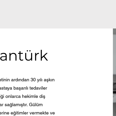
antürk
inin ardından 30 yılı aşkın
staya başarılı tedaviler
iği onlarca hekimle diş
lar sağlamıştır. Gülüm
erine eğitimler vermekte ve