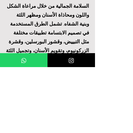
السلامة الجمالية من خلال مراعاة الشكل
واللون ومحاذاة الأسنان ومظهر اللثة
وبنية الشفاه. تشمل الطرق المستخدمة
في تصميم الابتسامة تطبيقات مختلفة
مثل التبييض، وقشور البورسلين، وقشرة
الزركونيوم، وتقويم الأسنان، وتجميل اللثة
وزراعة الأسنان.
نحن في عيادات كانتورك لطب الفم
والأسنان نركز على تحقيق نتيجة طبيعية
وجمالية في تصميم الابتسامة. يقوم أطباء
الأسنان الخبراء لدينا بوضع خطط علاجية
مخصصة لتصميم ابتسامة مثالية، مع الأخذ
في الاعتبار توقعات مرضانا وبنية الوجه.
باستخدام التقنيات الحديثة والممارسات
الجمالية الحالية، فإننا نوفر لمرضانا